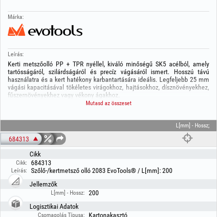
Márka:
Leírás:
Kerti metszőolló PP + TPR nyéllel, kiváló minőségű SK5 acélból, amely
tartósságáról, szilárdságáról és precíz vágásáról ismert. Hosszú távú
használatra és a kert hatékony karbantartására ideális. Legfeljebb 25 mm
vágási kapacitásával tökéletes virágokhoz, hajtásokhoz, dísznövényekhez,
fűszernövényekhez vagy vékony ágakhoz.
Mutasd az összeset
A PTFE bevonatú pengével ellátott metszőolló csökkenti a súrlódást vágás
közben, és megakadályozza a nedv vagy növényi maradványok
rátapadását, így tisztább vágást és könnyebb karbantartást biztosít. Ezen
L[mm] - Hossz;
felül a PTFE réteg védi a pengét a korróziótól és meghosszabbítja annak
684313
élettartamát.
Cikk
Az ergonomikus PP + TPR nyél fokozott kényelmet és biztos fogást nyújt,
684313
Cikk:
csökkentve a kéz fáradását még hosszan tartó használat esetén is. Tartós,
Szőlő-/kertmetsző olló 2083 EvoTools® / L[mm]: 200
Leírás:
praktikus és hatékony; ez a metszőolló nélkülözhetetlen eszköz minden
kertészkedés iránt rajongó számára.
Jellemzők
200
L[mm] - Hossz:
Logisztikai Adatok
Kartonakasztó
Csomagolás Típusa: