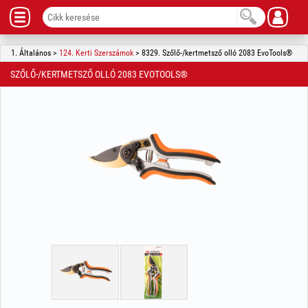
1. Általános >
124. Kerti Szerszámok
> 8329. Szőlő-/kertmetsző olló 2083 EvoTools®
SZŐLŐ-/KERTMETSZŐ OLLÓ 2083 EVOTOOLS®