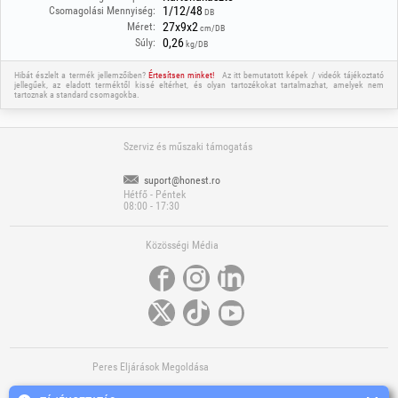
1/12/48
Csomagolási Mennyiség:
DB
27x9x2
Méret:
cm/DB
0,26
Súly:
kg/DB
Hibát észlelt a termék jellemzőiben?
Értesítsen minket!
Az itt bemutatott képek / videók tájékoztató
jellegűek, az eladott terméktől kissé eltérhet, és olyan tartozékokat tartalmazhat, amelyek nem
tartoznak a standard csomagokba.
Szerviz és műszaki támogatás
suport@honest.ro
Hétfő - Péntek
08:00 - 17:30
Közösségi Média
Peres Eljárások Megoldása