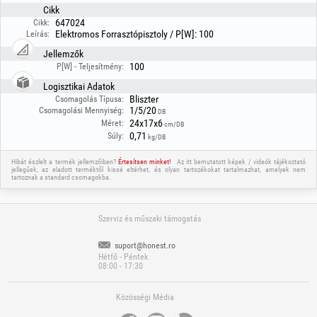
Cikk
647024
Cikk:
Elektromos Forrasztópisztoly / P[W]: 100
Leírás:
Jellemzők
100
P[W] - Teljesítmény:
Logisztikai Adatok
Bliszter
Csomagolás Típusa:
1/5/20
Csomagolási Mennyiség:
DB
24x17x6
Méret:
cm/DB
0,71
Súly:
kg/DB
Hibát észlelt a termék jellemzőiben?
Értesítsen minket!
Az itt bemutatott képek / videók tájékoztató
jellegűek, az eladott terméktől kissé eltérhet, és olyan tartozékokat tartalmazhat, amelyek nem
tartoznak a standard csomagokba.
Szerviz és műszaki támogatás
suport@honest.ro
Hétfő - Péntek
08:00 - 17:30
Közösségi Média