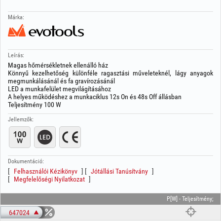
Márka:
Leírás:
Magas hőmérsékletnek ellenálló ház
Könnyű kezelhetőség különféle ragasztási műveleteknél, lágy anyagok
megmunkálásánál és fa gravírozásánál
LED a munkafelület megvilágításához
A helyes működéshez a munkaciklus 12s On és 48s Off állásban
Teljesítmény 100 W
Jellemzők:
Dokumentáció:
Felhasználói Kézikönyv
Jótállási Tanúsítvány
Megfelelőségi Nyilatkozat
P[W] - Teljesítmény;
647024