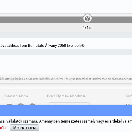
1/4
DB
ítővasakhoz, Fém Bemutató Állvány 2068 EvoTools®.
tájékoztató jellegűek, az eladott terméktől kissé eltérhet, és olyan tartozékokat tartalmazhat, amelyek nem tar
Közösségi Média
Peres Eljárások Megoldása
Tová
Álta
Szem
Cook
sa, vállalatok számára. Amennyiben természetes személy vagy és érdekel vala
A tá
o1.ro
Megértettem
A jo