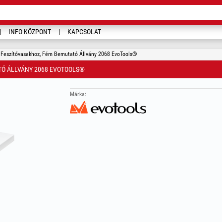
INFO KÖZPONT
KAPCSOLAT
 Feszítővasakhoz, Fém Bemutató Állvány 2068 EvoTools®
TÓ ÁLLVÁNY 2068 EVOTOOLS®
Márka: