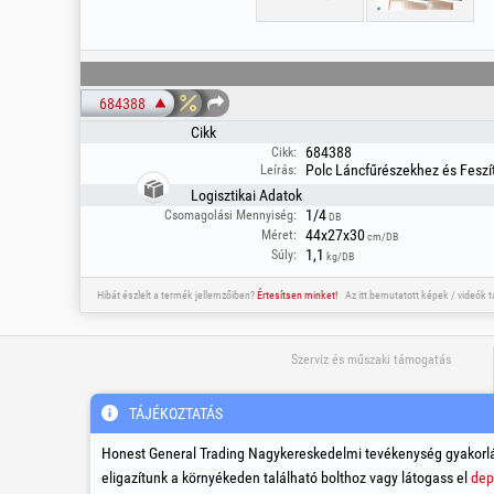
684388
Cikk
684388
Cikk:
Polc Láncfűrészekhez és Fesz
Leírás:
Logisztikai Adatok
1/4
Csomagolási Mennyiség:
DB
44x27x30
Méret:
cm/DB
1,1
Súly:
kg/DB
Hibát észlelt a termék jellemzőiben?
Értesítsen minket!
Az itt bemutatott képek / videók 
Szerviz és műszaki támogatás
TÁJÉKOZTATÁS
suport@honest.ro
Hétfő - Péntek
Honest General Trading Nagykereskedelmi tevékenység gyakorlá
08:00 - 17:30
eligazítunk a környékeden található bolthoz vagy látogass el
dep