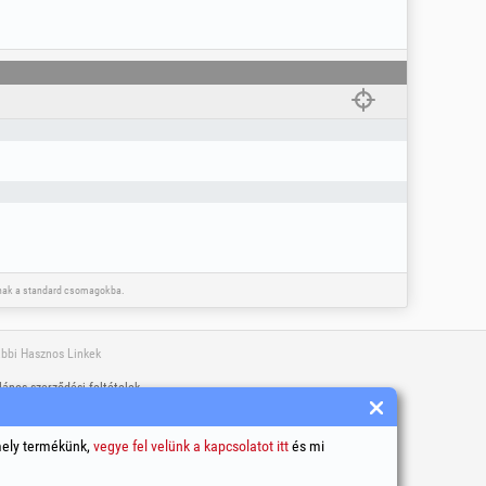
toznak a standard csomagokba.
bbi Hasznos Linkek
lános szerződési feltételek
élyi adatok feldolgozása
iek (sütik) használatának szabályzata
mely termékünk,
vegye fel velünk a kapcsolatot itt
és mi
rsaság azonosító adatai
gviták online rendezése