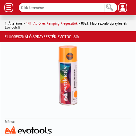
1. Általános >
141. Autó- és Kemping Kiegészítők
> 8021. Fluoreszkáló Sprayfesték
EvoTools®
FLUORESZKÁLÓ SPRAYFESTÉK EVOTOOLS®
Márka: