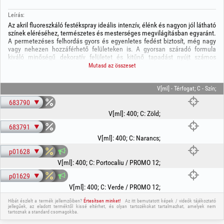
Leírás:
Az akril fluoreszkáló festékspray ideális intenzív, élénk és nagyon jól látható
színek eléréséhez, természetes és mesterséges megvilágításban egyaránt.
A permetezéses felhordás gyors és egyenletes fedést biztosít, még nagy
vagy nehezen hozzáférhető felületeken is. A gyorsan száradó formula
kiváló minőségű dekoratív felületet és kitűnő tapadást nyújt számos
anyagon, például fán, fémen, alumíniumon, üvegen, kövön és különféle
Mutasd az összeset
műanyagokon. A spray 400 ml űrtartalmú.
Összetétel:
-Akrilsav-polimerek 35-45 %;
V[ml] - Térfogat; C - Szín;
-Dietil-karbonát 35-45%
683790
-Bután 15-20 %
-Propán 5-10%
V[ml]
:
400
;
C
:
Zöld
;
-Alumínium 3-7%
683791
-Náfta oldószer 1-3%
FIGYELEM! Használat előtt olvassa el a csomagoláson található
V[ml]
:
400
;
C
:
Narancs
;
utasításokat!
p01628
V[ml]
:
400
;
C
:
Portocaliu / PROMO 12
;
p01629
V[ml]
:
400
;
C
:
Verde / PROMO 12
;
Hibát észlelt a termék jellemzőiben?
Értesítsen minket!
Az itt bemutatott képek / videók tájékoztató
jellegűek, az eladott terméktől kissé eltérhet, és olyan tartozékokat tartalmazhat, amelyek nem
tartoznak a standard csomagokba.