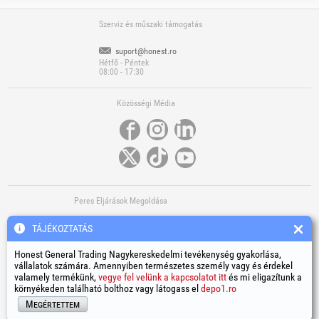
Szerviz és műszaki támogatás
suport@honest.ro
Hétfő - Péntek
08:00 - 17:30
Közösségi Média
Peres Eljárások Megoldása
TÁJÉKOZTATÁS
Honest General Trading Nagykereskedelmi tevékenység gyakorlása,
vállalatok számára. Amennyiben természetes személy vagy és érdekel
valamely termékünk,
vegye fel velünk a kapcsolatot itt
és mi eligazítunk a
környékeden található bolthoz vagy látogass el
depo1.ro
További Hasznos Linkek
Megértettem