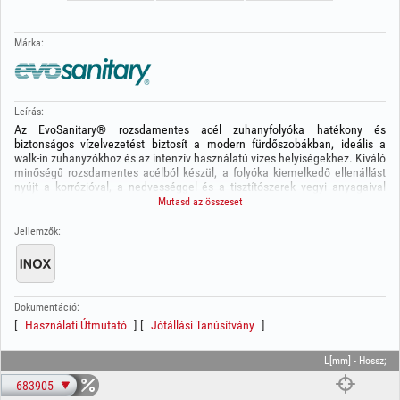
Márka:
Leírás:
Az EvoSanitary® rozsdamentes acél zuhanyfolyóka hatékony és
biztonságos vízelvezetést biztosít a modern fürdőszobákban, ideális a
walk‑in zuhanyzókhoz és az intenzív használatú vizes helyiségekhez. Kiváló
minőségű rozsdamentes acélból készül, a folyóka kiemelkedő ellenállást
nyújt a korrózióval, a nedvességgel és a tisztítószerek vegyi anyagaival
szemben.
Mutasd az összeset
Az EvoSanitary® rendszer gyors vízelvezetést garantál, megakadályozza a
Jellemzők:
víz felgyülemlését, és szárazon, higiénikusan tartja a zuhanyzót. Modern,
letisztult kialakítása lehetővé teszi a padlóba történő diszkrét beépítést,
hozzájárulva a fürdőszoba elegáns megjelenéséhez.
A folyóka könnyen szerelhető és karbantartható, megbízható megoldást
Dokumentáció:
kínál lakossági és kereskedelmi felhasználásra egyaránt.
Használati Útmutató
Jótállási Tanúsítvány
Előnyök:
L[mm] - Hossz;
strapabíró, rozsdamentes acélszerkezet
683905