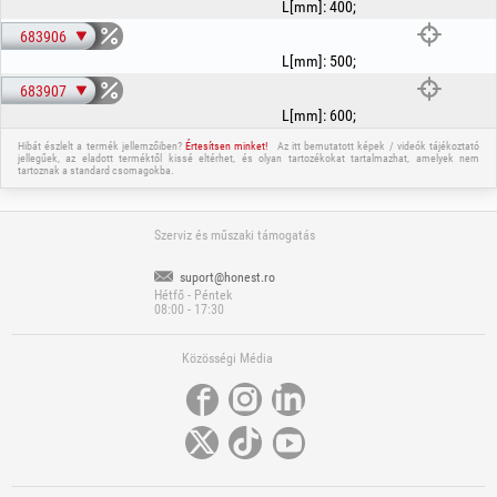
hatékony EvoSanitary® vízelvezető rendszer
L[mm]
:
400
;
elegáns dizájn, padlószintű zuhanyokhoz ideális
683906
L[mm]
:
500
;
egyszerű karbantartás és fokozott higiénia
683907
lakossági és kereskedelmi fürdőszobákhoz egyaránt alkalmas
L[mm]
:
600
;
Hibát észlelt a termék jellemzőiben?
Értesítsen minket!
Az itt bemutatott képek / videók tájékoztató
jellegűek, az eladott terméktől kissé eltérhet, és olyan tartozékokat tartalmazhat, amelyek nem
tartoznak a standard csomagokba.
Szerviz és műszaki támogatás
suport@honest.ro
Hétfő - Péntek
08:00 - 17:30
Közösségi Média