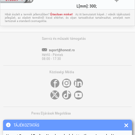
L[mm]
:
300
;
Hibát észlelt a termék jellemzőiben?
Értesítsen minket!
Az itt bemutatott képek / videók tájékoztató
jellegűek, az eladott terméktől kissé eltérhet, és olyan tartozékokat tartalmazhat, amelyek nem
tartoznak a standard csomagokba.
Szerviz és műszaki támogatás
suport@honest.ro
Hétfő - Péntek
08:00 - 17:30
Közösségi Média
Peres Eljárások Megoldása
TÁJÉKOZTATÁS