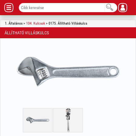
1. Általános >
104. Kulcsok
> 0175. Állítható Villáskulcs
ÁLLÍTHATÓ VILLÁSKULCS