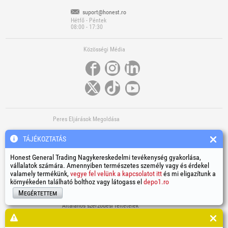
suport@honest.ro
Hétfő - Péntek
08:00 - 17:30
Közösségi Média
Peres Eljárások Megoldása
TÁJÉKOZTATÁS
Honest General Trading Nagykereskedelmi tevékenység gyakorlása,
vállalatok számára. Amennyiben természetes személy vagy és érdekel
valamely termékünk,
vegye fel velünk a kapcsolatot itt
és mi eligazítunk a
környékeden található bolthoz vagy látogass el
depo1.ro
További Hasznos Linkek
Megértettem
Általános szerződési feltételek
Személyi adatok feldolgozása
Cookiek (sütik) használatának szabályzata