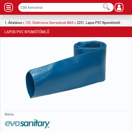
1. Általános >
123. Elektromos Szerszámok MAS
> 2251. Lapos PVC Nyomótömlő
LAPOS PVC NYOMÓTÖMLŐ
Márka: