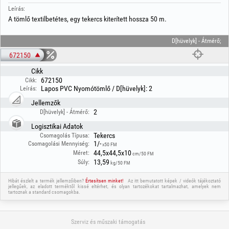
Leírás:
A tömlő textilbetétes, egy tekercs kiterített hossza 50 m.
D[hüvelyk] - Átmérő;
672150
Cikk
672150
Cikk:
Lapos PVC Nyomótömlő / D[hüvelyk]: 2
Leírás:
Jellemzők
2
D[hüvelyk] - Átmérő:
Logisztikai Adatok
Tekercs
Csomagolás Típusa:
1/-
Csomagolási Mennyiség:
x50 FM
44,5x44,5x10
Méret:
cm/50 FM
13,59
Súly:
kg/50 FM
Hibát észlelt a termék jellemzőiben?
Értesítsen minket!
Az itt bemutatott képek / videók tájékoztató
jellegűek, az eladott terméktől kissé eltérhet, és olyan tartozékokat tartalmazhat, amelyek nem
tartoznak a standard csomagokba.
Szerviz és műszaki támogatás