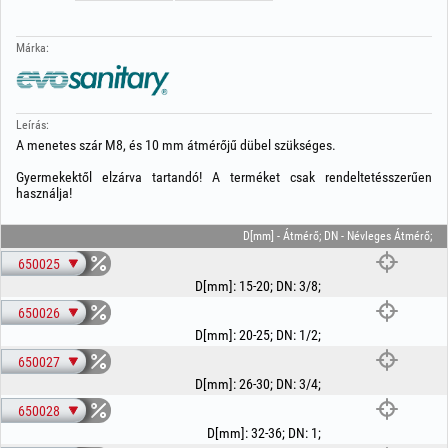
Márka:
Leírás:
A menetes szár M8, és 10 mm átmérőjű dübel szükséges.
Gyermekektől elzárva tartandó! A terméket csak rendeltetésszerűen
használja!
D[mm] - Átmérő; DN - Névleges Átmérő;
650025
D[mm]
:
15-20
;
DN
:
3/8
;
650026
D[mm]
:
20-25
;
DN
:
1/2
;
650027
D[mm]
:
26-30
;
DN
:
3/4
;
650028
D[mm]
:
32-36
;
DN
:
1
;