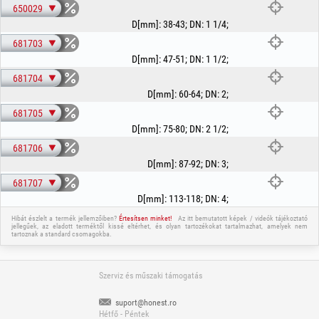
650029
D[mm]
:
38-43
;
DN
:
1 1/4
;
681703
D[mm]
:
47-51
;
DN
:
1 1/2
;
681704
D[mm]
:
60-64
;
DN
:
2
;
681705
D[mm]
:
75-80
;
DN
:
2 1/2
;
681706
D[mm]
:
87-92
;
DN
:
3
;
681707
D[mm]
:
113-118
;
DN
:
4
;
Hibát észlelt a termék jellemzőiben?
Értesítsen minket!
Az itt bemutatott képek / videók tájékoztató
jellegűek, az eladott terméktől kissé eltérhet, és olyan tartozékokat tartalmazhat, amelyek nem
tartoznak a standard csomagokba.
Szerviz és műszaki támogatás
suport@honest.ro
Hétfő - Péntek