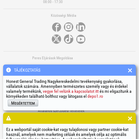
08:00 - 17:30
Közösségi Média
Peres Eljárások Megoldása
TÁJÉKOZTATÁS
Honest General Trading Nagykereskedelmi tevékenység gyakorlása,
vállalatok számára. Amennyiben természetes személy vagy és érdekel
valamely termékünk,
vegye fel velünk a kapcsolatot itt
és mi eligazítunk a
környékeden található bolthoz vagy látogass el
depo1.ro
További Hasznos Linkek
Megértettem
Általános szerződési feltételek
Személyi adatok feldolgozása
Cookiek (sütik) használatának szabályzata
A társaság azonosító adatai
Ez a webportál saját cookie-kat vagy tulajdonosi vagy partner cookie-kat
használ, amelyek nem marketing célúak és amelyek célja az optimális
A jogviták online rendezése