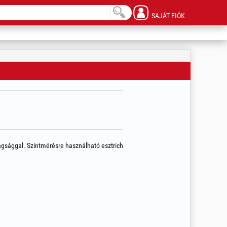
SAJÁT FIÓK
agsággal. Szintmérésre használható esztrich