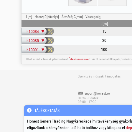
L[m] - Hossz; D[hüvelyk] - Átmérő; G[mm] - Vastagság;
L[m]
15
h10084
20
h10085
100
h10091
Hibát észlelt a termék jellemzőiben?
Értesítsen minket!
Az itt bemutatott képek / videók 
Szerviz és műszaki támogatás
suport@honest.ro
Hétfő - Péntek
08:00 - 17:30
TÁJÉKOZTATÁS
®
®
®
HGT
, EvoTools
, EvoSanitary
, EvoTool
Honest General Trading Nagykereskedelmi tevékenység gyakorlá
C
eligazítunk a környékeden található bolthoz vagy látogass el
dep