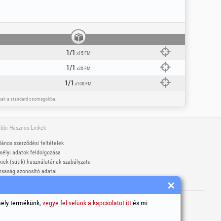
1/1
x15 FM
1/1
x20 FM
1/1
x100 FM
toznak a standard csomagokba.
bbi Hasznos Linkek
lános szerződési feltételek
élyi adatok feldolgozása
iek (sütik) használatának szabályzata
rsaság azonosító adatai
gviták online rendezése
ett védjegyek Honest General Trading SRL.
mely termékünk,
06
vegye fel velünk a kapcsolatot itt
és mi