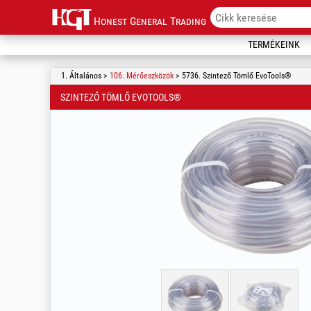
Honest General Trading
TERMÉKEINK
1. Általános >
106. Mérőeszközök
> 5736. Szintező Tömlő EvoTools®
SZINTEZŐ TÖMLŐ EVOTOOLS®