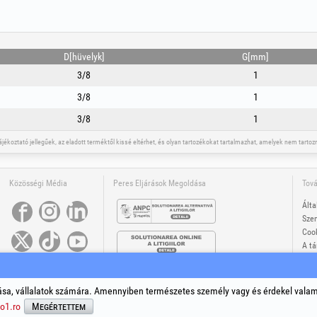
D[hüvelyk]
G[mm]
3/8
1
3/8
1
3/8
1
tájékoztató jellegűek, az eladott terméktől kissé eltérhet, és olyan tartozékokat tartalmazhat, amelyek nem tar
Közösségi Média
Peres Eljárások Megoldása
Tová
Álta
Szem
Cook
A tá
A jo
®
®
®
®
®
®
s +Plus
, EvoSanitary +Plus
, EvoSelect
, EPTO
, EPTO Plus
, PowerForProfessionals
és azok logójai bejegyz
sa, vállalatok számára. Amennyiben természetes személy vagy és érdekel vala
opyright 1994-2026
Honest General Trading SRL. Minden jog fenntartva. CUI: 6615609, Reg.Com.: J19940252794
o1.ro
Megértettem