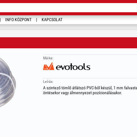
INFO KÖZPONT
KAPCSOLAT
Márka:
Leírás:
A szintező tömlő átlátszó PVC-ből készül, 1 mm falvast
öntésekor vagy álmennyezet pozícionálásakor.