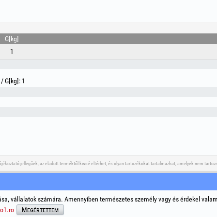
G[kg]
1
/ G[kg]: 1
tájékoztató jellegűek, az eladott terméktől kissé eltérhet, és olyan tartozékokat tartalmazhat, amelyek nem tar
Közösségi Média
Peres Eljárások Megoldása
Tová
sa, vállalatok számára. Amennyiben természetes személy vagy és érdekel vala
Álta
o1.ro
Megértettem
Szem