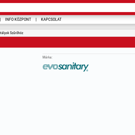
INFO KÖZPONT
KAPCSOLAT
stályok Szűrőhöz
Márka: