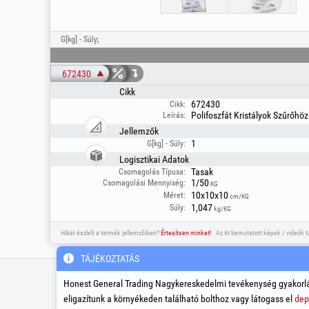
G[kg] - Súly;
672430
Cikk
672430
Cikk:
Polifoszfát Kristályok Szűrőhöz 
Leírás:
Jellemzők
1
G[kg] - Súly:
Logisztikai Adatok
Tasak
Csomagolás Típusa:
1/50
Csomagolási Mennyiség:
KG
10x10x10
Méret:
cm/KG
1,047
Súly:
kg/KG
Hibát észlelt a termék jellemzőiben?
Értesítsen minket!
Az itt bemutatott képek / videók 
TÁJÉKOZTATÁS
Szerviz és műszaki támogatás
Honest General Trading Nagykereskedelmi tevékenység gyakorlá
eligazítunk a környékeden található bolthoz vagy látogass el
dep