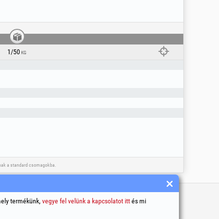
1/50
KG
toznak a standard csomagokba.
bbi Hasznos Linkek
mely termékünk,
vegye fel velünk a kapcsolatot itt
és mi
lános szerződési feltételek
élyi adatok feldolgozása